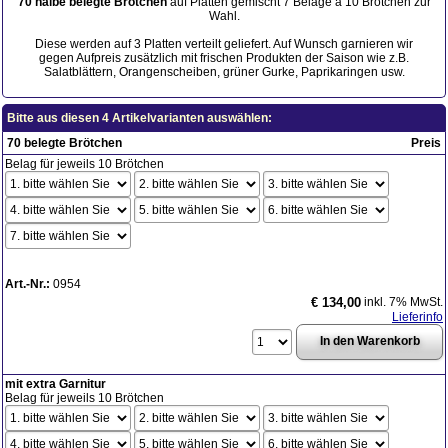
70 halbe belegte Brötchen
auf Platten gemischt 7 Beläge a 10 Brötchen zur
Wahl.
Diese werden auf 3 Platten verteilt geliefert. Auf Wunsch garnieren wir
gegen Aufpreis zusätzlich mit frischen Produkten der Saison wie z.B.
Salatblättern, Orangenscheiben, grüner Gurke, Paprikaringen usw.
Bitte aus diesen 4 Artikelvarianten auswählen:
70 belegte Brötchen
Preis
Belag für jeweils 10 Brötchen
Art.-Nr.:
0954
inkl. 7% MwSt.
€ 134,00
Lieferinfo
mit extra Garnitur
Belag für jeweils 10 Brötchen