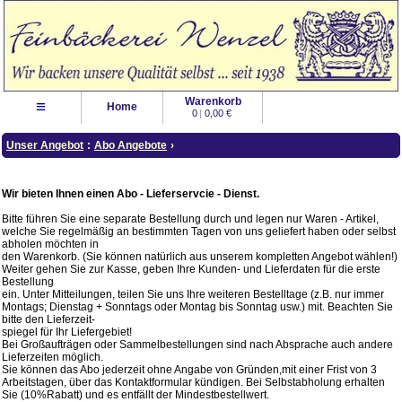
Warenkorb
≡
Home
0
|
0,00 €
Unser Angebot
:
Abo Angebote
›
Wir bieten Ihnen einen Abo - Lieferservcie - Dienst.
Bitte führen Sie eine separate Bestellung durch und legen nur Waren - Artikel,
welche Sie regelmäßig an bestimmten Tagen von uns geliefert haben oder selbst
abholen möchten in
den Warenkorb. (Sie können natürlich aus unserem kompletten Angebot wählen!)
Weiter gehen Sie zur Kasse, geben Ihre Kunden- und Lieferdaten für die erste
Bestellung
ein. Unter Mitteilungen, teilen Sie uns Ihre weiteren Bestelltage (z.B. nur immer
Montags; Dienstag + Sonntags oder Montag bis Sonntag usw.) mit. Beachten Sie
bitte den Lieferzeit-
spiegel für Ihr Liefergebiet!
Bei Großaufträgen oder Sammelbestellungen sind nach Absprache auch andere
Lieferzeiten möglich.
Sie können das Abo jederzeit ohne Angabe von Gründen,mit einer Frist von 3
Arbeitstagen, über das Kontaktformular kündigen. Bei Selbstabholung erhalten
Sie (10%Rabatt) und es entfällt der Mindestbestellwert.