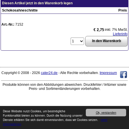
Diesen Artikel jetzt in den Warenkorb legen
Schokosahneschnitte
Preis
Art.-Nr.:
7152
inkl. 7% MwSt.
€ 2,75
Lieferinfo
Copyright © 2008 - 2026
cater24.de
- Alle Rechte vorbehalten.
Impressum
Produkte können von den Abbildungen abweichen. Druckfehler / Irrtümer sowie
Preis- und Sortimentänderungen vorbehalten.
Diese Website nutzt Cookies, um bestmögliche
Ok, verstanden
Funktionalität bieten zu können. Durch die Nutzung unserer
Dienste erklären Sie sich damit einverstanden, dass wir Cookies setzen.
mehr
Informationen