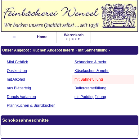
Warenkorb
≡
Home
0
|
0,00 €
Unser Angebot
:
Kuchen Angebot liefern
›
mit Sahnefüllung
›
Mini Gebäck
Schnecken & mehr
Obstkuchen
Käsekuchen & mehr
mit Alkohol
mit Sahnefüllung
aus Blätterteig
Buttercremefüllung
Donuts Varianten
mit Puddingfüllung
Pfannkuchen & Spritzkuchen
Schokosahneschnitte