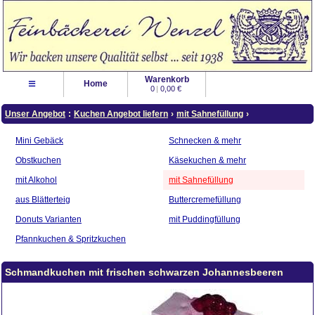
Warenkorb
≡
Home
0
|
0,00 €
Unser Angebot
:
Kuchen Angebot liefern
›
mit Sahnefüllung
›
Mini Gebäck
Schnecken & mehr
Obstkuchen
Käsekuchen & mehr
mit Alkohol
mit Sahnefüllung
aus Blätterteig
Buttercremefüllung
Donuts Varianten
mit Puddingfüllung
Pfannkuchen & Spritzkuchen
Schmandkuchen mit frischen schwarzen Johannesbeeren