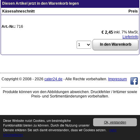
Diesen Artikel jetzt in den Warenkorb legen
Käsesahneschnitt
Preis
Art.-Nr.:
716
inkl. 7% MwSt.
€ 2,45
Lieferinfo
Copyright © 2008 - 2026
cater24.de
- Alle Rechte vorbehalten.
Impressum
Produkte können von den Abbildungen abweichen. Druckfehler / Irrtümer sowie
Preis- und Sortimentänderungen vorbehalten.
Diese Website nutzt Cookies, um bestmögliche
Ok, verstanden
Funktionalität bieten zu können. Durch die Nutzung unserer
Dienste erklären Sie sich damit einverstanden, dass wir Cookies setzen.
mehr
Informationen