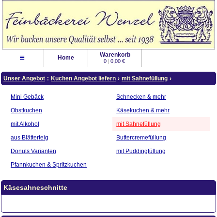
Warenkorb
≡
Home
0
|
0,00 €
Unser Angebot
:
Kuchen Angebot liefern
›
mit Sahnefüllung
›
Mini Gebäck
Schnecken & mehr
Obstkuchen
Käsekuchen & mehr
mit Alkohol
mit Sahnefüllung
aus Blätterteig
Buttercremefüllung
Donuts Varianten
mit Puddingfüllung
Pfannkuchen & Spritzkuchen
Käsesahneschnitte