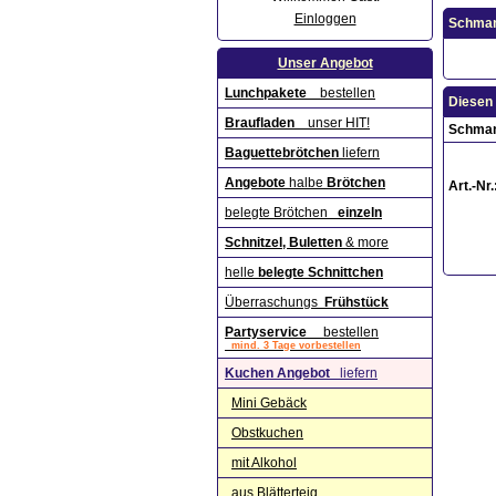
Einloggen
Schman
Unser Angebot
Lunchpakete
bestellen
Diesen 
Braufladen
unser HIT!
Schman
Baguettebrötchen
liefern
Angebote
halbe
Brötchen
Art.-Nr.
belegte Brötchen
einzeln
Schnitzel, Buletten
& more
helle
belegte Schnittchen
Überraschungs
Frühstück
Partyservice
bestellen
mind. 3 Tage vorbestellen
Kuchen Angebot
liefern
Mini Gebäck
Obstkuchen
mit Alkohol
aus Blätterteig