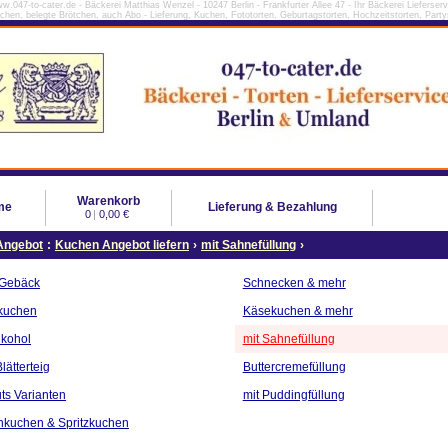
w.047-to-cater.de - Bäckerei Matthias Wenzel - 10247 Berlin - Frankfurter Allee 47 - Ihr Bäckerei Lieferserv
tchen, belegte Brötchen, auch Abo - Lieferung, Kuchen, Fototorten, Geburtagstorten, Hochzeitstorten, Partys
Warenkorb
me
Lieferung & Bezahlung
0
|
0,00 €
Angebot
:
Kuchen Angebot liefern
›
mit Sahnefüllung
›
 Gebäck
Schnecken & mehr
kuchen
Käsekuchen & mehr
lkohol
mit Sahnefüllung
lätterteig
Buttercremefüllung
ts Varianten
mit Puddingfüllung
nkuchen & Spritzkuchen