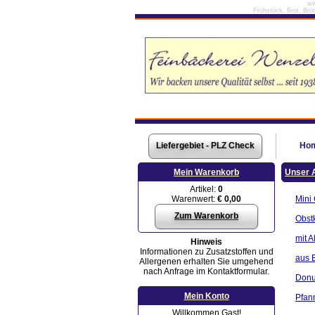
ww
Frühstück, Brot, Brö
Liefergebiet - PLZ Check
Ho
Mein Warenkorb
Unser 
Artikel:
0
Warenwert:
€ 0,00
Mini
Zum Warenkorb
Obst
mit A
Hinweis
Informationen zu Zusatzstoffen und
aus B
Allergenen erhalten Sie umgehend
nach Anfrage im Kontaktformular.
Donu
Mein Konto
Pfan
Willkommen Gast!