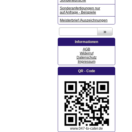
Sonderwünsche
Sonderanfertigungen nur
auf Anfrage - Beispiele
Meisterbrief /Auszeichnungen
Informationen
AGB
Widerruf
Datenschutz
Impressum
QR - Code
www.047-to-cater.de