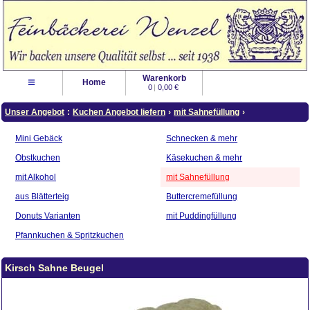
Warenkorb
≡
Home
0
|
0,00 €
Unser Angebot
:
Kuchen Angebot liefern
›
mit Sahnefüllung
›
Mini Gebäck
Schnecken & mehr
Obstkuchen
Käsekuchen & mehr
mit Alkohol
mit Sahnefüllung
aus Blätterteig
Buttercremefüllung
Donuts Varianten
mit Puddingfüllung
Pfannkuchen & Spritzkuchen
Kirsch Sahne Beugel