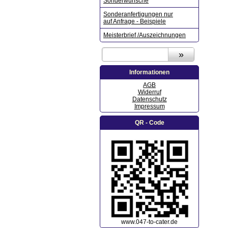
Sonderwünsche
Sonderanfertigungen nur
auf Anfrage - Beispiele
Meisterbrief /Auszeichnungen
Informationen
AGB
Widerruf
Datenschutz
Impressum
QR - Code
www.047-to-cater.de