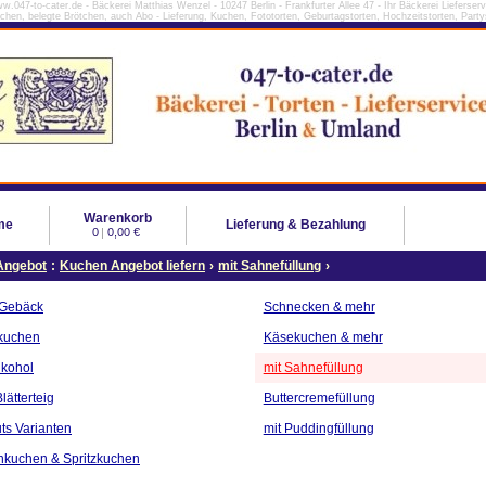
w.047-to-cater.de - Bäckerei Matthias Wenzel - 10247 Berlin - Frankfurter Allee 47 - Ihr Bäckerei Lieferserv
tchen, belegte Brötchen, auch Abo - Lieferung, Kuchen, Fototorten, Geburtagstorten, Hochzeitstorten, Partys
Warenkorb
me
Lieferung & Bezahlung
0
|
0,00 €
Angebot
:
Kuchen Angebot liefern
›
mit Sahnefüllung
›
 Gebäck
Schnecken & mehr
kuchen
Käsekuchen & mehr
lkohol
mit Sahnefüllung
lätterteig
Buttercremefüllung
ts Varianten
mit Puddingfüllung
nkuchen & Spritzkuchen