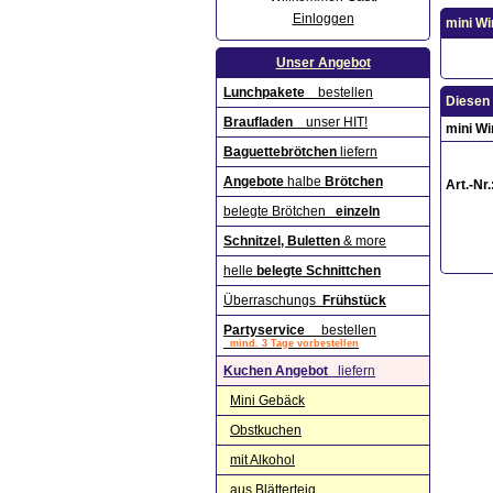
Einloggen
mini Wi
Unser Angebot
Lunchpakete
bestellen
Diesen 
Braufladen
unser HIT!
mini Wi
Baguettebrötchen
liefern
Angebote
halbe
Brötchen
Art.-Nr.
belegte Brötchen
einzeln
Schnitzel, Buletten
& more
helle
belegte Schnittchen
Überraschungs
Frühstück
Partyservice
bestellen
mind. 3 Tage vorbestellen
Kuchen Angebot
liefern
Mini Gebäck
Obstkuchen
mit Alkohol
aus Blätterteig