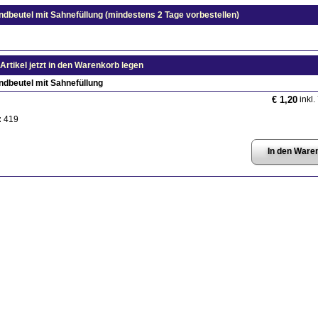
ndbeutel mit Sahnefüllung (mindestens 2 Tage vorbestellen)
Artikel jetzt in den Warenkorb legen
ndbeutel mit Sahnefüllung
inkl.
€ 1,20
:
419