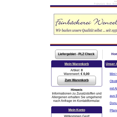
ww
Frühstück, Brot, Brö
Liefergebiet - PLZ Check
Ho
Mein Warenkorb
Unser 
Artikel:
0
Warenwert:
€ 0,00
Mini
Zum Warenkorb
Obst
mit A
Hinweis
Informationen zu Zusatzstoffen und
aus B
Allergenen erhalten Sie umgehend
nach Anfrage im Kontaktformular.
Donu
Mein Konto
Pfan
Willkommen Gast!